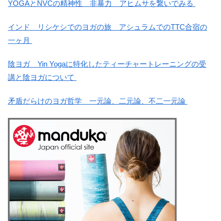
YOGAとNVCの精神性 非暴力 アヒムサを繋いでみる
インド リシケシでのヨガの旅 アシュラムでのTTC合宿の
一ヶ月
陰ヨガ Yin Yogaに特化したティーチャートレーニングの受
講と陰ヨガについて
矛盾だらけのヨガ哲学 一元論、二元論、不二一元論