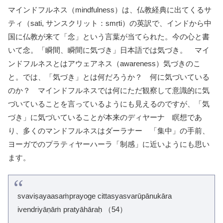
マインドフルネス（mindfulness）は、仏教経典に出てくるサ
ティ（sati, サンスクリット：smṛti）の英訳で、インドから中
国に仏教が来て「念」という言葉が当てられた。今の心と書
いて念。「瞬間、瞬間に気づき」日本語では気づき。 マイ
ンドフルネスとはアウェアネス（awareness）気づきのこ
と。では、「気づき」とは何だろうか？ 何に気づいている
のか？ マインドフルネスでは何にただ観察して意識的に気
づいていることを言っているようにも見えるのですが、「気
づき」に気づいていることが本来のディヤーナ 瞑想であ
り、多くのマンドフルネスはダーラナー 「集中」の手前、
ヨーガでのプラティヤーハーラ「制感」に近いようにも思い
ます。
svaviṣayaasaṁprayoge cittasyasvarūpānukāra
ivendriyāṇāṁ pratyāhāraḥ （54）