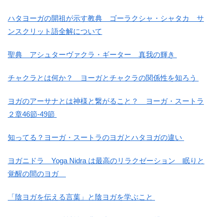
ハタヨーガの開祖が示す教典 ゴーラクシャ・シャタカ サ
ンスクリット語全解について
聖典 アシュターヴァクラ・ギーター 真我の輝き
チャクラとは何か？ ヨーガとチャクラの関係性を知ろう
ヨガのアーサナとは神様と繋がること？ ヨーガ・スートラ
２章46節-49節
知ってる？ヨーガ・スートラのヨガとハタヨガの違い
ヨガニドラ Yoga Nidra は最高のリラクゼーション 眠りと
覚醒の間のヨガ
「陰ヨガを伝える言葉」と陰ヨガを学ぶこと