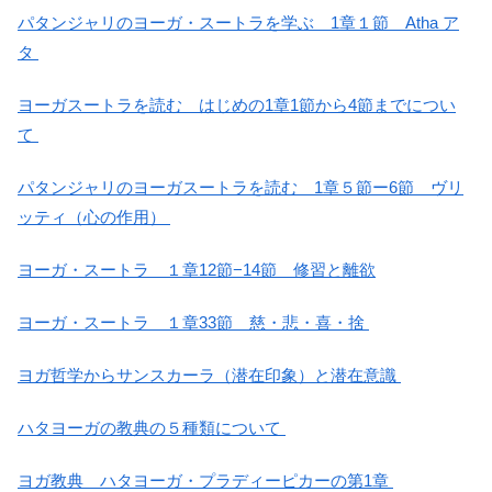
パタンジャリのヨーガ・スートラを学ぶ 1章１節 Atha ア
タ
ヨーガスートラを読む はじめの1章1節から4節までについ
て
パタンジャリのヨーガスートラを読む 1章５節ー6節 ヴリ
ッティ（心の作用）
ヨーガ・スートラ １章12節−14節 修習と離欲
ヨーガ・スートラ １章33節 慈・悲・喜・捨
ヨガ哲学からサンスカーラ（潜在印象）と潜在意識
ハタヨーガの教典の５種類について
ヨガ教典 ハタヨーガ・プラディーピカーの第1章