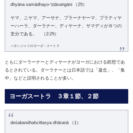
dhyāna samādhayo-‘ṣṭāvaṅgāni （29）
ヤマ、ニヤマ、アーサナ、プラーナヤーマ、プラティヤ
ーハーラ、ダーラナー、ディヤーナ、サマディが８つの
支分である。 （2:29）
パタンジャリのヨーガ・スートラ
ともにダーラーナーとディヤーナがヨーガにおける瞑想であ
るとされている。ダーラナーとは日本語では「凝念」、「集
中」などと説明されることが多い。
ヨーガスートラ ３章１節、２節
deśabandhaḥcittasya dhāraṇā （1）