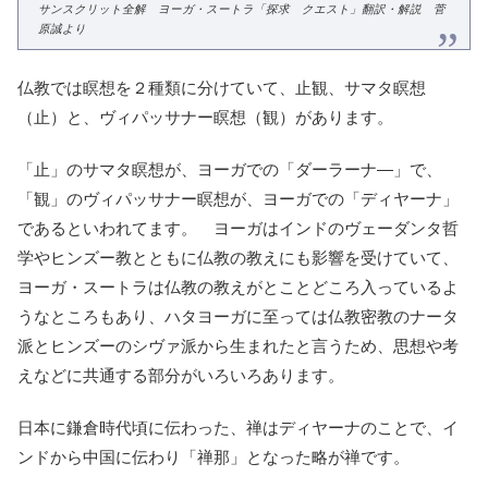
サンスクリット全解 ヨーガ・スートラ「探求 クエスト」翻訳・解説 菅
原誠より
仏教では瞑想を２種類に分けていて、止観、サマタ瞑想
（止）と、ヴィパッサナー瞑想（観）があります。
「止」のサマタ瞑想が、ヨーガでの「ダーラーナ―」で、
「観」のヴィパッサナー瞑想が、ヨーガでの「ディヤーナ」
であるといわれてます。 ヨーガはインドのヴェーダンタ哲
学やヒンズー教とともに仏教の教えにも影響を受けていて、
ヨーガ・スートラは仏教の教えがとことどころ入っているよ
うなところもあり、ハタヨーガに至っては仏教密教のナータ
派とヒンズーのシヴァ派から生まれたと言うため、思想や考
えなどに共通する部分がいろいろあります。
日本に鎌倉時代頃に伝わった、禅はディヤーナのことで、イ
ンドから中国に伝わり「禅那」となった略が禅です。