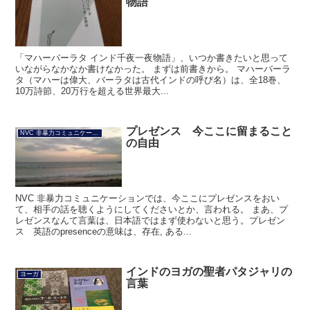
物語
「マハーバーラタ インド千夜一夜物語」、いつか書きたいと思って
いながらなかなか書けなかった。 まずは前書きから。 マハーバーラ
タ（マハーは偉大、バーラタは古代インドの呼び名）は、全18巻、
10万詩節、20万行を超える世界最大...
プレゼンス 今ここに留まること
NVC 非暴力コミュニケーション
の自由
NVC 非暴力コミュニケーションでは、今ここにプレゼンスをおい
て、相手の話を聴くようにしてくださいとか、言われる。 まあ、プ
レゼンスなんて言葉は、日本語ではまず使わないと思う。プレゼン
ス 英語のpresenceの意味は、存在, ある...
インドのヨガの聖者パタジャリの
ヨーガ
言葉