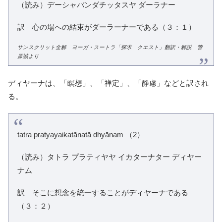
（読み）デーシャバンダチッタスヤ ダーラナー
訳 心の場への結束がダーラーナーである（３：１）
サンスクリット全解 ヨーガ・スートラ「探求 クエスト」翻訳・解説 菅
原誠より
ディヤーナは、「瞑想」、「禅定」、「静慮」などと訳され
る。
tatra pratyayaikatānatā dhyānam （2）
（読み）タトラ プラティヤヤ イカターナター ディヤー
ナム
訳 そこに想念を統一することがディヤーナである
（３：２）