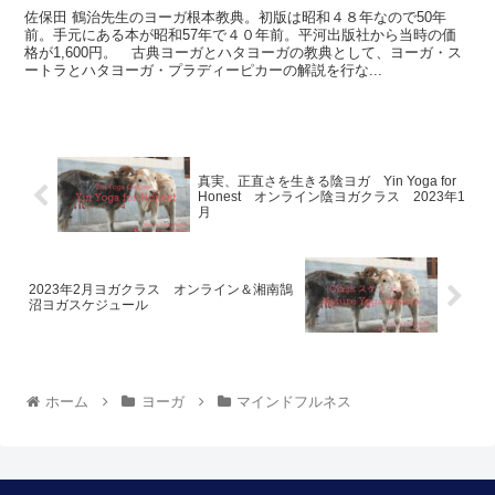
佐保田 鶴治先生のヨーガ根本教典。初版は昭和４８年なので50年
前。手元にある本が昭和57年で４０年前。平河出版社から当時の価
格が1,600円。 古典ヨーガとハタヨーガの教典として、ヨーガ・ス
ートラとハタヨーガ・プラディーピカーの解説を行な...
真実、正直さを生きる陰ヨガ Yin Yoga for
Honest オンライン陰ヨガクラス 2023年1
月
2023年2月ヨガクラス オンライン＆湘南鵠
沼ヨガスケジュール
ホーム
ヨーガ
マインドフルネス