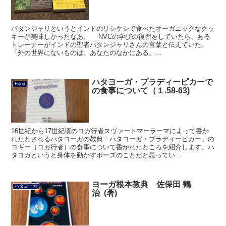
パタンジャリというとインドのリシケシで食べたオーガニックなクッ
キーが美味しかったなあ。 NVCの学びの復習をしていたら、ある
トレーナーがインドの聖者パタンジャリさんの言葉と伝えていた。
「外の世界にないものは、あなたのなかにある。...
ハタヨーガ・プラディーピカーで
Food
の食事について（１.58-63)
16世紀から17世紀頃のヨガ行者スヴァートマーラーマによって書か
れたとされるハタヨーガの教典「ハタヨーガ・プラディーピカー」の
ヨギー（ヨガ行者）の食事について書かれたところを紹介します。ハ
タヨガというと身体を動かすポーズのことだと思ってい...
ヨーガ根本教典 佐保田 鶴
ハタヨーガ
治 (著)