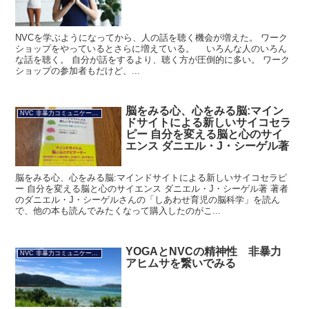
NVCを学ぶようになってから、人の話を聴く機会が増えた。 ワーク
ショップをやっているとさらに増えている。 いろんな人のいろん
な話を聴く。 自分が話をするより、聴く方が圧倒的に多い。 ワーク
ショップの参加者もだけど、...
脳をみる心、心をみる脳:マイン
NVC 非暴力コミュニケーション
ドサイトによる新しいサイコセラ
ピー 自分を変える脳と心のサイ
エンス ダニエル・J・シーゲル著
脳をみる心、心をみる脳:マインドサイトによる新しいサイコセラピ
ー 自分を変える脳と心のサイエンス ダニエル・J・シーゲル著 著者
のダニエル・J・シーゲルさんの「しあわせ育児の脳科学」を読ん
で、他の本も読んでみたくなって購入したのがこ...
YOGAとNVCの精神性 非暴力
NVC 非暴力コミュニケーション
アヒムサを繋いでみる