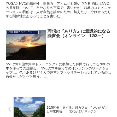
YOGAとNVCの精神性 非暴力 アヒムサを繋いでみる 前回はNVC
の世界観について、自分なりの言葉で、書いたが、非暴力コミュニケ
ーションの目的は、人が自然と誰かのために与えたり、分け合ったり
する関係性にあるってことを書いた...
理想の『あり方』に意識的になる
NVC 非暴力コミュニケーション
読書会（オンライン 12/3～）
NVCのIIT(国際集中トレーニング）に参加した仲間で行ってるNVCの
本を使っての読書会。 NVCの本を使ってのオンランンのワークショ
ップは、色々あるけど４人で運営とファシリテーションしているのは
自分たちだけだと思う。 ...
10/5開催 旅する共感カフェ ”つながる”こ
と＠世田谷 下北沢かまいキッチン