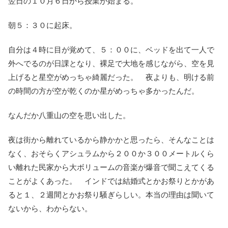
翌日の１０月６日から授業が始まる。
朝５：３０に起床。
自分は４時に目が覚めて、
５：００に、ベッドを出て一人で
外へでるのが日課となり、裸足で大地を感じながら、空を見
上げると星空がめっちゃ綺麗だった。 夜よりも、明ける前
の時間の方が空が乾くのか星がめっちゃ多かったんだ。
なんだか八重山の空を思い出した。
夜は街から離れているから静かかと思ったら、そんなことは
なく、おそらくアシュラムから２００か３００メートルくら
い離れた民家から大ボリュームの音楽が爆音で聞こえてくる
ことがよくあった。 インドでは結婚式とかお祭りとかがあ
ると１、２週間とかお祭り騒ぎらしい。本当の理由は聞いて
ないから、わからない。