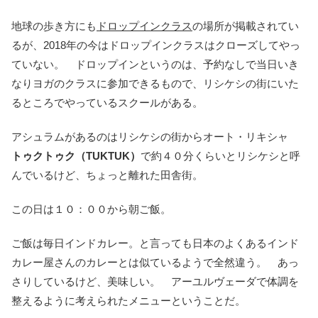
地球の歩き方にも
ドロップインクラス
の場所が掲載されてい
るが、2018年の今はドロップインクラスはクローズしてやっ
ていない。 ドロップインというのは、予約なしで当日いき
なりヨガのクラスに参加できるもので、リシケシの街にいた
るところでやっているスクールがある。
アシュラムがあるのはリシケシの街からオート・リキシャ
トゥクトゥク（TUKTUK）
で約４０分くらいとリシケシと呼
んでいるけど、ちょっと離れた田舎街。
この日は１０：００から朝ご飯。
ご飯は毎日インドカレー。と言っても日本のよくあるインド
カレー屋さんのカレーとは似ているようで全然違う。 あっ
さりしているけど、美味しい。 アーユルヴェーダで体調を
整えるように考えられたメニューということだ。