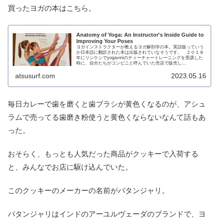
買ったヨガの本はこちら。
Anatomy of Yoga: An Instructor's Inside Guide to
Improving Your Poses
ヨガインストラクターが教えるヨガ解剖学の本。英語版っていう
か日本語に翻訳された本は出版されていなそうです。 ２０１８
年にリシケシでyogaviniのティーチャートレーニングを受講した
時に、自分たちがコンビニと呼んでいた売店で販売し...
atsusurf.com
2023.05.16
毎日カレーで歯を磨くと歯ブラシが黄色くなるのが、アシュ
ラムで売ってる歯磨き粉使うと黄色くならないなんて話もあ
った。
おそらく、もっとも人気だった商品がクッキーで入荷する
と、みんなでお店に駆け込んでいた。
このクッキーのメーカーの名前がパタンジャリ。
パタンジャリはインドのアーユルヴェーダのブランドで、ヨ