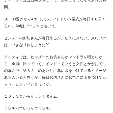
ティータイムは日向を見つけて、のんびりしながらお話の時
間。
10：00過ぎからArti （アルティ）という儀式が毎日１０分く
らい。Artiはプージャともいう。
ヒンズーのお坊さんが毎日来るが、たまに来ない。来ないの
は、いきなり休むようだ^^
アルティでは、ヒンズーのお坊さんがマントラを唱えなが
ら、全員に回っていく。インドっていうと女性とかがおでこ
の真ん中、第３の目のあたりに赤い印をつけているイメージ
ある人いると思うが、毎日お坊さんにおでこに印をつけても
らう。ビンディと言うとか。
１０：３０からがランチタイム。
ランチっていうかブランチ。