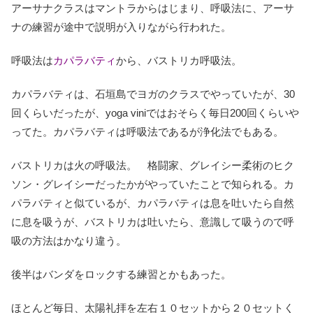
アーサナクラスはマントラからはじまり、呼吸法に、アーサ
ナの練習が途中で説明が入りながら行われた。
呼吸法は
カパラバティ
から、バストリカ呼吸法。
カパラバティは、石垣島でヨガのクラスでやっていたが、30
回くらいだったが、yoga viniではおそらく毎日200回くらいや
ってた。カパラバティは呼吸法であるが浄化法でもある。
バストリカは火の呼吸法。 格闘家、グレイシー柔術のヒク
ソン・グレイシーだったかがやっていたことで知られる。カ
パラバティと似ているが、カパラバティは息を吐いたら自然
に息を吸うが、バストリカは吐いたら、意識して吸うので呼
吸の方法はかなり違う。
後半はバンダをロックする練習とかもあった。
ほとんど毎日、太陽礼拝を左右１０セットから２０セットく