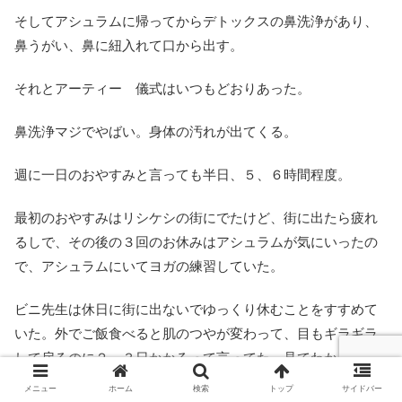
そしてアシュラムに帰ってからデトックスの鼻洗浄があり、
鼻うがい、鼻に紐入れて口から出す。
それとアーティー 儀式はいつもどおりあった。
鼻洗浄マジでやばい。身体の汚れが出てくる。
週に一日のおやすみと言っても半日、５、６時間程度。
最初のおやすみはリシケシの街にでたけど、街に出たら疲れ
るしで、その後の３回のお休みはアシュラムが気にいったの
で、アシュラムにいてヨガの練習していた。
ビニ先生は休日に街に出ないでゆっくり休むことをすすめて
いた。外でご飯食べると肌のつやが変わって、目もギラギラ
して戻るのに２、３日かかるって言ってた。見てわかるのだ
ろうか？ 顔見たら遊び行った人わかるって言ってたが。
メニュー
ホーム
検索
トップ
サイドバー