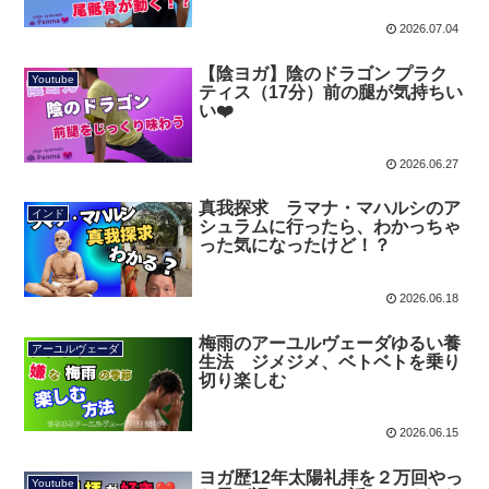
2026.07.04
【陰ヨガ】陰のドラゴン プラク
Youtube
ティス（17分）前の腿が気持ちい
い❤️
2026.06.27
真我探求 ラマナ・マハルシのア
インド
シュラムに行ったら、わかっちゃ
った気になったけど！？
2026.06.18
梅雨のアーユルヴェーダゆるい養
アーユルヴェーダ
生法 ジメジメ、ベトベトを乗り
切り楽しむ
2026.06.15
ヨガ歴12年太陽礼拝を２万回やっ
Youtube