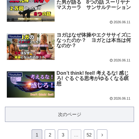
た男が語る 8つの話 スーリヤナ
マスカーラ サンサルテーション
2026.06.11
ヨガはなぜ体操やエクササイズに
Youtube
なったのか？ ヨガとは本当は何
なのか？
2026.06.11
Don’t think! feel! 考えるな! 感じ
Youtube
ろ! ぐるぐる思考がゆるくなる瞑
想
2026.06.11
次のページ
1
2
3
…
52