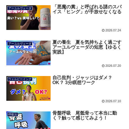
「悪魔の糞」と呼ばれる謎のスパ
アーユルヴェーダ
イス「ヒング」が手放せなくなる
2026.07.24
夏の養生 夏を気持ちよく過ごす
アーユルヴェーダ
アーユルヴェーダの知恵【ゆるく
実践】
2026.07.20
自己批判・ジャッジはダメ？
ウェルビーイング
OK？ 3分瞑想ワーク
2026.07.10
骨盤呼吸 尾骶骨って本当に動
呼吸法
く？触って感じてみよう！