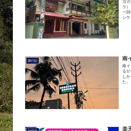
ヨガ
ラ）
一回
シケ
南
旅行記
南イ
るが
しか
た。
楽