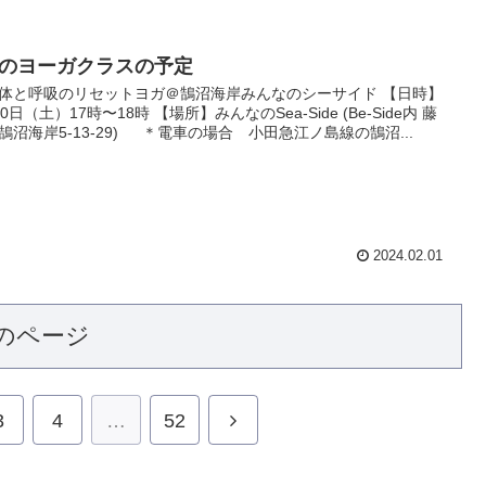
月のヨーガクラスの予定
体と呼吸のリセットヨガ＠鵠沼海岸みんなのシーサイド 【日時】
0日（土）17時〜18時 【場所】みんなのSea-Side (Be-Side内 藤
鵠沼海岸5-13-29) ＊電車の場合 小田急江ノ島線の鵠沼...
2024.02.01
のページ
3
4
…
52