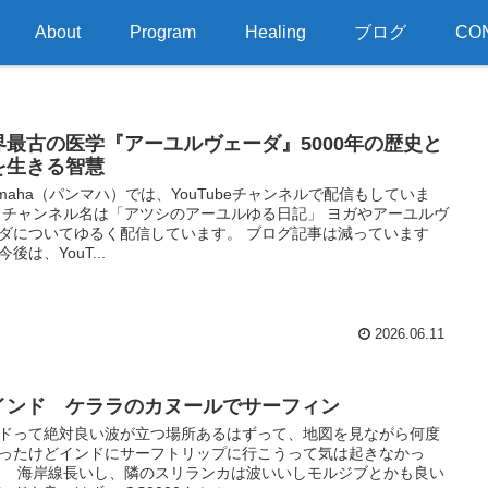
About
Program
Healing
ブログ
CO
界最古の医学『アーユルヴェーダ』5000年の歴史と
を生きる智慧
nmaha（パンマハ）では、YouTubeチャンネルで配信もしていま
 チャンネル名は「アツシのアーユルゆる日記」 ヨガやアーユルヴ
ダについてゆるく配信しています。 ブログ記事は減っています
後は、YouT...
2026.06.11
インド ケララのカヌールでサーフィン
ドって絶対良い波が立つ場所あるはずって、地図を見ながら何度
ったけどインドにサーフトリップに行こうって気は起きなかっ
 海岸線長いし、隣のスリランカは波いいしモルジブとかも良い