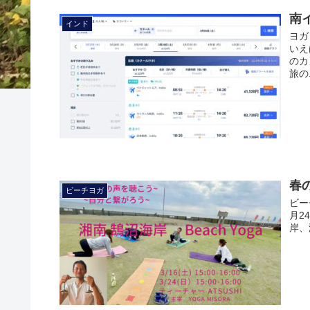
南
インド
ヨガ
いえ
のカ
旅の.
春
ビーチヨガ
ビー
月2
岸、