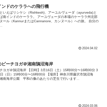
インドのケララへの飛行機
といえばリシケシ（Rishkesh)、アーユルヴェーダ（ayurveda)と
ば南インドのケーララ。 アーユヴェーダの本場のケーララ州北部
ヌール（KannurまたはCannanore、カンヌール）への旅。 自分の
..
2024.04.02
のビーチヨガ＠湘南鵠沼海岸
チヨガ＠鵠沼海岸 【日時】3月16日（土）15時00分〜16時00分 3
4日（日）15時00分〜16時00分 【場所】神奈川県藤沢市鵠沼海
湘南海岸公園 平和の像のあたりの芝生で行います...
2024.03.06