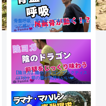
骨盤呼吸 尾骶骨って本当に動く？触
って感じてみよう！
【陰ヨガ】陰のドラゴン プラクティス
（17分）前の腿が気持ちいい❤️