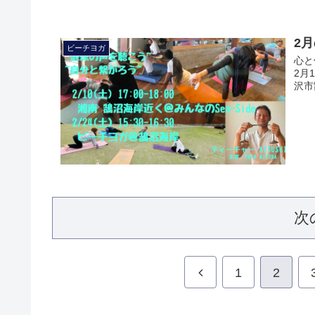
2
ビーチヨガ
心と
2月1
沢市
次
1
2