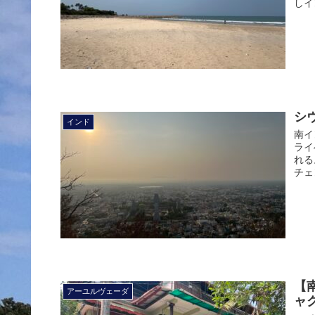
しイ
シ
インド
南イ
ライ
れる
チェ
【
アーユルヴェーダ
ャ