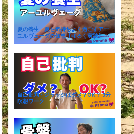
夏の養生 夏を気持ちよく過ごすアー
ユルヴェーダの知恵【ゆるく実践】
自己批判・ジャッジはダメ？OK？ 3分
瞑想ワーク