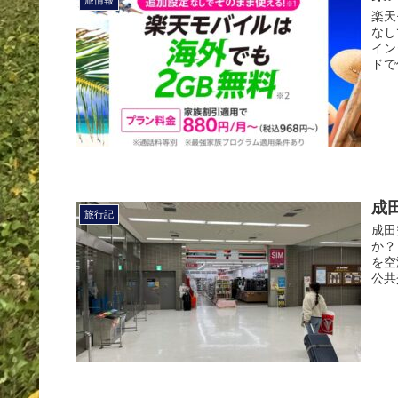
旅情報
楽天
なし
イン
ドで
成
旅行記
成田
か？
を空
公共