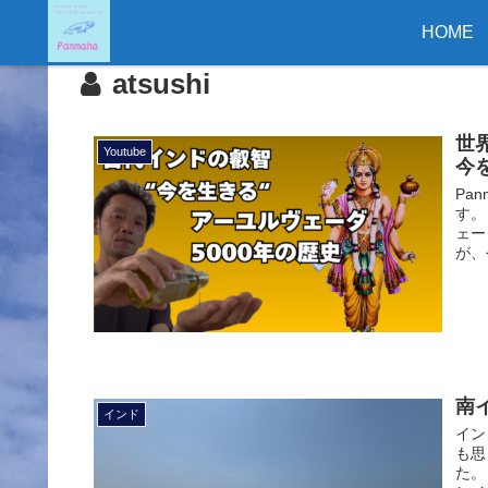
HOME
atsushi
世
Youtube
今
Pa
す。
ェー
が、今
南
インド
イン
も思
た。