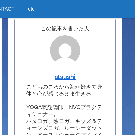
NTACT
etc.
この記事を書いた人
atsushi
こどものころから海が好きで身
体と心が感じるまま生きる。
YOGA瞑想講師、NVCプラクテ
ィショナー。
ハタヨガ、陰ヨガ、キッズ＆テ
ィーンズヨガ、ルーシーダット
ン、アーユルヴェーダアドバイ