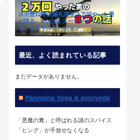
ヨガ歴12年太陽礼拝を２万回やった男
が語る 8つの話 スーリヤナマスカー
ラ サンサルテーション
最近、よく読まれている記事
まだデータがありません。
Panmaha Yoga & ayurveda
「悪魔の糞」と呼ばれる謎のスパイス
「ヒング」が手放せなくなる