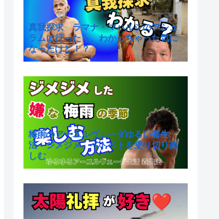
真我探求 ラマナ・マハルシのアシュ
ラムに行ったら、わかっちゃった気に
なったけど！？
梅雨のアーユルヴェーダゆるい養生
法 ジメジメ、ベトベトを乗り切り楽
しむ