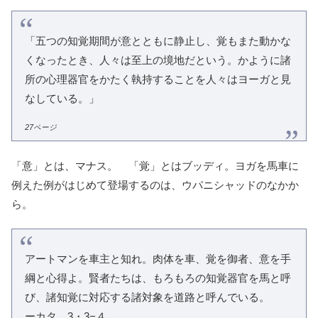
「五つの知覚期間が意とともに静止し、覚もまた動かな
くなったとき、人々は至上の境地だという。かように諸
所の心理器官をかたく執持することを人々はヨーガと見
なしている。」
27ページ
「意」とは、マナス。 「覚」とはブッディ。ヨガを馬車に
例えた例がはじめて登場するのは、ウパニシャッドのなかか
ら。
アートマンを車主と知れ。肉体を車、覚を御者、意を手
綱と心得よ。賢者たちは、もろもろの知覚器官を馬と呼
び、諸知覚に対応する諸対象を道路と呼んでいる。
ーカタ 3・3−４