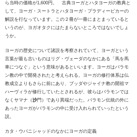
ら当時の価格が1,600円。 古典ヨーガとハタヨーガの教典と
して、ヨーガ・スートラとハタヨーガ・プラディーピカーの
解説を行なっています。この２冊が一冊にまとまっていると
いうのが、ヨガオタクにはたまらないところではないでしょ
うか。
ヨーガの歴史について諸説を考察されていて、ヨーガという
言葉が最も古いものはリグ・ヴェーダのなかにある「馬を馬
車につなぐ」という意味があるといいます。ヨーガはバラモ
ン教の中で開発されたと考えられる。ヨーガの修行体系は仏
教成立よりもさらに前にあり、ブッダやジャイナ教の開祖マ
ハーヴィラが修行していたとされるが、彼らはバラモンでは
なくサマナ（
沙
門）であり異端だった。バラモン伝統の外に
あったヨーガがバラモンの中に受け入れられていったという
説。
カタ・ウパニシャッドのなかにヨーガの定義