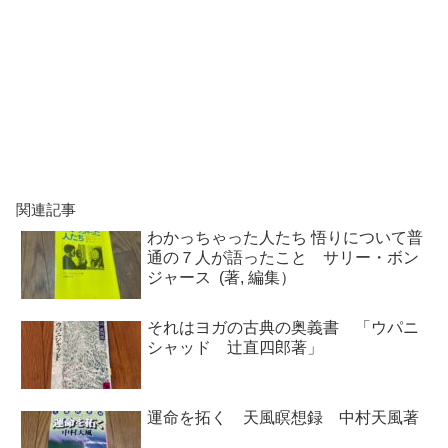
関連記事
わかっちゃった人たち 悟りについて普
通の７人が語ったこと サリー・ボン
ジャース (著, 編集）
それはヨガの古典の奥義書 「ウパニ
シャッド 辻直四郎著」
運命を拓く 天風瞑想録 中村天風著