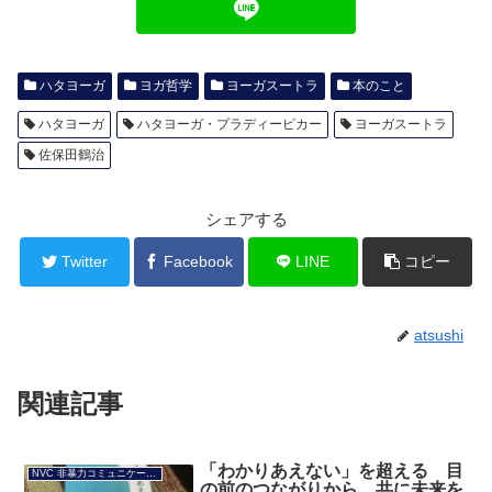
ハタヨーガ
ヨガ哲学
ヨーガスートラ
本のこと
ハタヨーガ
ハタヨーガ・プラディーピカー
ヨーガスートラ
佐保田鶴治
シェアする
Twitter
Facebook
LINE
コピー
atsushi
関連記事
「わかりあえない」を超える 目
NVC 非暴力コミュニケーション
の前のつながりから、共に未来を