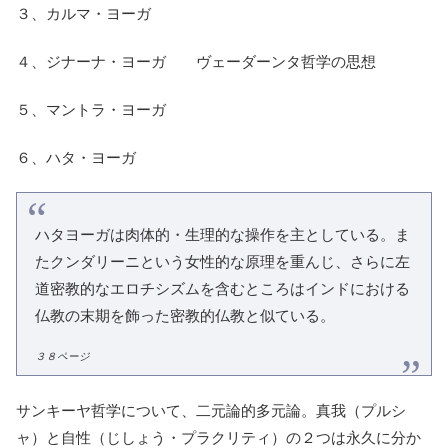
３、カルマ・ヨーガ
４、ジナーナ・ヨーガ ヴェーダーンタ哲学の思想
５、マントラ・ヨーガ
６、ハタ・ヨーガ
ハタヨーガは肉体的・生理的な操作を主としている。ま
たクンダリーニという女性的な原理を重んじ、さらに左
道密教的なエロチシズムを含むところはインドにおける
仏教の末期を飾った密教的仏教と似ている。
３８ページ
サンキーヤ哲学について、二元論的多元論。真我（プルシ
ャ）と自性（じしょう・プラクリティ）の２つは永久に分か