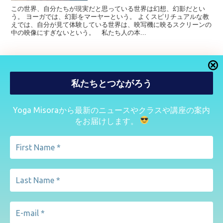
この世界、自分たちが現実だと思っている世界は幻想、幻影だとい
う。 ヨーガでは、幻影をマーヤーという。 よくスピリチュアルな教
えでは、自分が見て体験している世界は、映写機に映るスクリーンの
中の映像にすぎないという。 私たち人の本...
私たちとつながろう
ヨガ呼吸 瞑想百科 プラーナによる心身バラ
ンス回復 B•K・Sアイアンガー著 沖正弘監
訳
最新のニュースやクラスや講座の案内
Yoga Misoraから
をお届けします。
運命を拓く 天風瞑想録 中村天風著
First
Name
*
Last
ホーム
ヨーガ
ハタヨーガ
Name
*
E-
mail