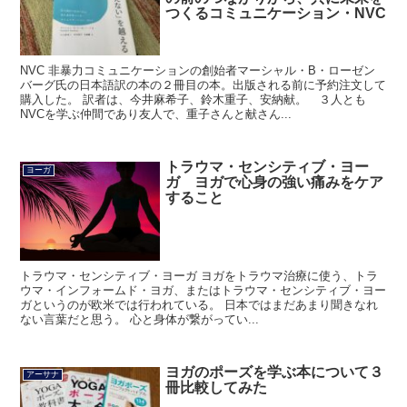
つくるコミュニケーション・NVC
NVC 非暴力コミュニケーションの創始者マーシャル・B・ローゼン
バーグ氏の日本語訳の本の２冊目の本。出版される前に予約注文して
購入した。 訳者は、今井麻希子、鈴木重子、安納献。 ３人とも
NVCを学ぶ仲間であり友人で、重子さんと献さん...
トラウマ・センシティブ・ヨー
ヨーガ
ガ ヨガで心身の強い痛みをケア
すること
トラウマ・センシティブ・ヨーガ ヨガをトラウマ治療に使う、トラ
ウマ・インフォームド・ヨガ、またはトラウマ・センシティブ・ヨー
ガというのが欧米では行われている。 日本ではまだあまり聞きなれ
ない言葉だと思う。 心と身体が繋がってい...
ヨガのポーズを学ぶ本について３
アーサナ
冊比較してみた