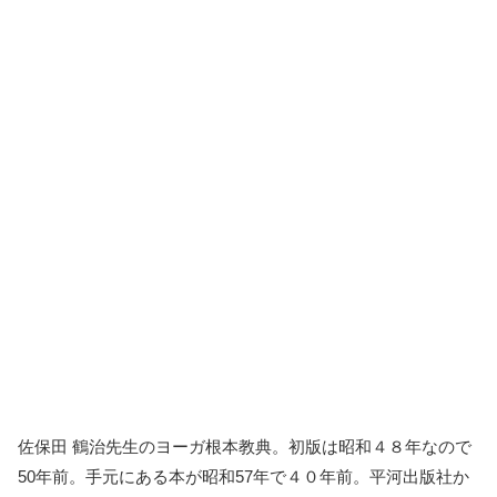
佐保田 鶴治先生のヨーガ根本教典。初版は昭和４８年なので
50年前。手元にある本が昭和57年で４０年前。平河出版社か