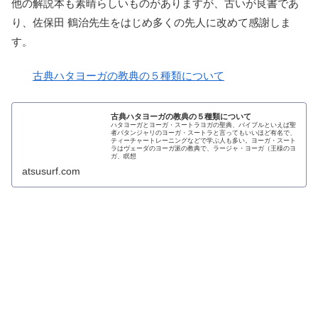
他の解説本も素晴らしいものがありますが、古いが良書であ
り、佐保田 鶴治先生をはじめ多くの先人に改めて感謝しま
す。
古典ハタヨーガの教典の５種類について
古典ハタヨーガの教典の５種類について
ハタヨーガとヨーガ・スートラヨガの聖典、バイブルといえば聖
者パタンジャリのヨーガ・スートラと言ってもいいほど有名で、
ティーチャートレーニングなどで学ぶ人も多い。ヨーガ・スート
ラはヴェーダのヨーガ派の教典で、ラージャ・ヨーガ（王様のヨ
ガ、瞑想
atsusurf.com