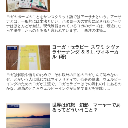
ヨガのポーズのことをサンスクリット語ではアーサナという。アーサ
ナとは、一般的には坐法といい、ハタヨーガの古典に記されたアーサ
ナはほとんどが坐法。現代練習されているヨガのポーズは、最近にな
って誕生したものもあると言われています。 西洋の体操...
ヨーガ・セラピー スワミ クヴァ
ヨーガ
ラヤーナンダ ＆ S.L. ヴィネーカ
ル (著)
ヨガは解脱や悟りのためで、それ以外の目的のヨガなんて認めない
ぜ、とかいう人は現代ではマイノリティで、心身の健康、ウェルビー
イングのためのヨガが主流で、ヨガセラピーはその流れの中にあるの
かな。結局のところウェルビーイングが目的でヨガを実践し...
世界は幻想 幻影 マーヤーであ
ヨガ哲学
るってどういうこと？