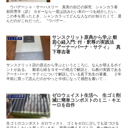
ウパデーシャ・サーハスリー 真実の自己の探究 シャンカラ著
前田専学（訳） ヨギーなら一度は読みたい本の一つを紹介したい。
この本を買ったとき、シャンカラってどんな人なのか知りたくて、選
んだのがこれだった。 『ウパデー...
サンスクリット原典から学ぶ 般
インド哲学
若心経入門: 付・釈尊の実践法
「アーナーパーナ・サティ」 真
下尊吉著
サンスクリット語の原点から学ぶというところに、なんか萌えるポイ
ントがある。 般若心経をヨギーの視点で解説と、仏教の実践である
アーナパーナ・サティについて解説している真下先生の著書。 ２年
半前に買って読んだのがやっと今頃になって感想を書いて...
ゼロウェイスト生活へ 生ゴミ削
日々の出来事
減に簡単コンポストのミニ・キエ
ーロを自作
生ゴミのコンポスト ゼロウィスト、ゴミをゼロに少しでも近づける
生活をしたいと思っています。 家庭の燃えるゴミで、食べ物のカス