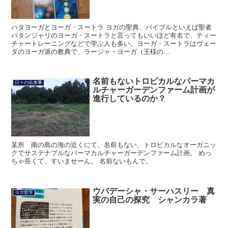
ハタヨーガとヨーガ・スートラ ヨガの聖典、バイブルといえば聖者
パタンジャリのヨーガ・スートラと言ってもいいほど有名で、ティー
チャートレーニングなどで学ぶ人も多い。ヨーガ・スートラはヴェー
ダのヨーガ派の教典で、ラージャ・ヨーガ（王様の...
名前もないトロピカルなパーマカ
日々の出来事
ルチャーガーデンファーム計画が
進行しているのか？
某所 南の島の海の近くにて、名前もない、トロピカルなオーガニッ
クでサステナブルなパーマカルチャーガーデンファーム計画。 めっ
ちゃ長くて、すいませーん。 名前ないもんで。
ウパデーシャ・サーハスリー 真
ヨガ哲学
実の自己の探究 シャンカラ著