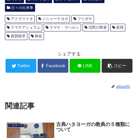
日々の出来事
アドヴァイタ
ジニャーナヨガ
フリダヤ
ラマナアシュラム
ラマナ・マハルシ
沈黙の聖者
真我
真我探求
静寂
シェアする
Twitter
Facebook
LINE
コピー
atsushi
関連記事
古典ハタヨーガの教典の５種類に
ハタヨーガ
ついて