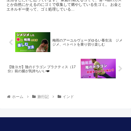
とか自然にかえるのにゴミで収集して燃やしている生ゴミ。 お金と
エネルギー使って、ゴミ処理している...
私たちとつながろう
梅雨のアーユルヴェーダゆるい養生法 ジメ
ジメ、ベトベトを乗り切り楽しむ
最新のニュースやクラスや講座の案内
Yoga Misoraから
をお届けします。
【陰ヨガ】陰のドラゴン プラクティス（17
First
分）前の腿が気持ちいい❤️
Name
*
Last
Name
ホーム
旅行記
インド
*
E-
mail
*
スパムはしません！詳細については、[link]プライバシー