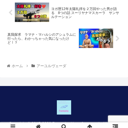
ヨガ歴12年太陽礼拝を２万回やった男が語
る 8つの話 スーリヤナマスカーラ サンサ
ルテーション
真我探求 ラマナ・マハルシのアシュラムに
行ったら、わかっちゃった気になったけ
ど！？
ホーム
アーユルヴェーダ
Copyright © 2015-2026 Panmaha Yoga & ayurveda All Rights