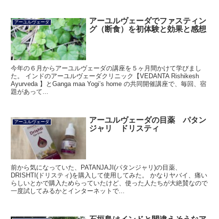
アーユルヴェーダでファスティン
アーユルヴェーダ
グ（断食）を初体験と効果と感想
今年の６月からアーユルヴェーダの講座を５ヶ月間かけて学びまし
た。 インドのアーユルヴェーダクリニック【VEDANTA Rishikesh
Ayurveda 】とGanga maa Yogi’s home の共同開催講座で、毎回、宿
題があって...
アーユルヴェーダの目薬 パタン
アーユルヴェーダ
ジャリ ドリスティ
前から気になっていた、PATANJAJI(パタンジャリ)の目薬、
DRISHTI(ドリスティ)を購入して使用してみた。 かなりヤバイ、痛い
らしいとかで購入ためらっていたけど、使った人たちが大絶賛なので
一度試してみるかとインターネットで...