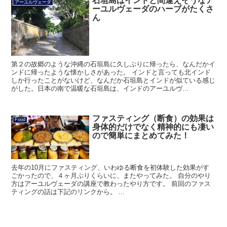
石垣島はインドと間違えそうなア
アーユルヴェーダ
ーユルヴェーダのハーブがたくさ
ん
第２の故郷のような沖縄の石垣島に久しぶりに帰ったら、なんだかイ
ンドに帰ったような懐かしさがあった。 インドと言っても北インド
しか行ったことがないけど、なんだか石垣島とインドが似ている感じ
がした。日本の南で温暖な石垣島は、インドのアーユルヴ...
ファスティング（断食）の効果は
Food
身体的だけでなく精神的にも凄い
ので簡単にまとめてみた！
去年の10月にファスティング、いわゆる断食を初体験した効果がす
ごかったので、４ヶ月ぶりくらいに、またやってみた。 自分のやり
方はアーユルヴェーダの講座で教わったやり方です。 前回のファス
ティングの話は下記のリンクから。 ...