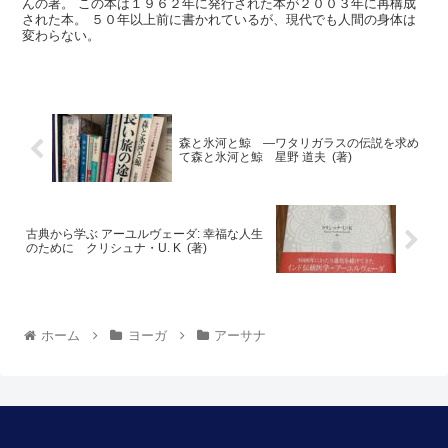
んの著。 この本は１９６２年に発行された本が２００３年に再構成
された本。 ５０年以上前に書かれているが、現代でも人間の身体は
変わらない。
森と氷河と鯨 ―ワタリガラスの伝説を求め
て森と氷河と鯨 星野 道夫 (著)
古典から学ぶ アーユルヴェーダ: 幸福な人生
のために クリシュナ・U. K (著)
ホーム
ヨーガ
アーサナ