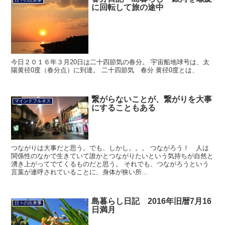
日々の出来事
に回転して旅の途中
今日２０１６年３月20日は二十四節気の春分。 宇宙船地球号は、太
陽黄径0度（春分点）に到達。 二十四節気 春分 黄径0度とは、
繋がらないことが、繋がりを大事
マインドフルネス
にすることもある
つながりは大事だと思う。でも、しかし。。。 つながろう！ 人は
関係性のなかで生きていて誰かとつながりたいという気持ちが自然と
湧き上がってでてくるものだと思う。 それでも、つながろうという
言葉が連呼されていることに、身体が狭い所...
島暮らし日記 2016年旧暦7月16
日々の出来事
日満月