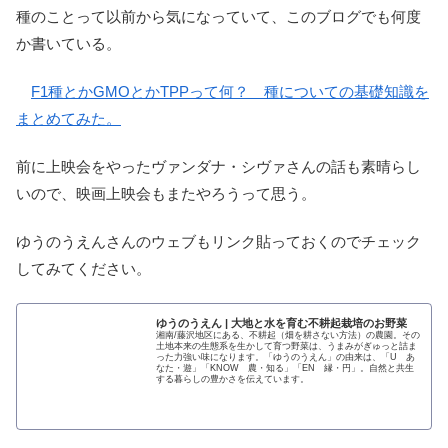
種のことって以前から気になっていて、このブログでも何度
か書いている。
F1種とかGMOとかTPPって何？ 種についての基礎知識を
まとめてみた。
前に上映会をやったヴァンダナ・シヴァさんの話も素晴らし
いので、映画上映会もまたやろうって思う。
ゆうのうえんさんのウェブもリンク貼っておくのでチェック
してみてください。
ゆうのうえん | 大地と水を育む不耕起栽培のお野菜
湘南/藤沢地区にある、不耕起（畑を耕さない方法）の農園。その
土地本来の生態系を生かして育つ野菜は、うまみがぎゅっと詰ま
った力強い味になります。「ゆうのうえん」の由来は、「U あ
なた・遊」「KNOW 農・知る」「EN 縁・円」。自然と共生
する暮らしの豊かさを伝えています。