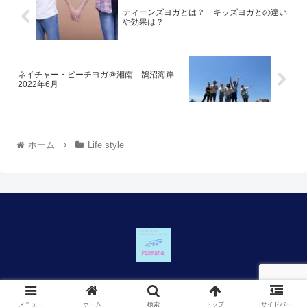
ティーンズヨガとは？ キッズヨガとの違い
や効果は？
ネイチャー・ビーチヨガ＠湘南 鵠沼海岸
2022年6月
ホーム
Life style
Copyright © 2015-2026 Panmaha Yoga & ayurveda All Rights
Reserved.
メニュー
ホーム
検索
トップ
サイドバー