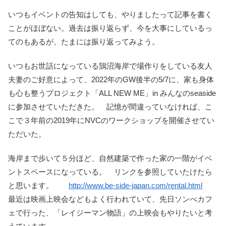
いつもイベントの告知はしても、やりましたって記事を書く
ことがほぼない。過去は振り返らず、今を大事にしているっ
てのもあるが、たまには振り返ってみよう。
いつもお世話になっている鵠沼海岸で場作りをしている友人
夫妻のご好意によって、2022年のGW後半の5/7に、家も身体
も心も整うプロジェクト「ALL NEW ME」in みんなのseaside
に参加させていただきた。 記憶が間違っていなければ、こ
こで３年前の2019年にNVCのワークショップを開催させてい
ただいた。
海岸まで歩いて５分ほど、自然建築で作った家の一階がイベ
ントスペースになっている。 リンクを参照していたけたら
と思います。
http://www.be-side-japan.com/rental.html
最近は映画上映会などもよく行われていて、先日ソンべカフ
ェで行った、「レイジーマン物語」の上映会もやりたいと考