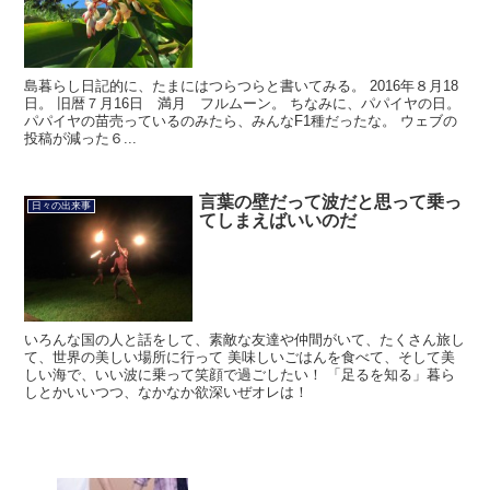
島暮らし日記的に、たまにはつらつらと書いてみる。 2016年８月18
日。 旧暦７月16日 満月 フルムーン。 ちなみに、パパイヤの日。
パパイヤの苗売っているのみたら、みんなF1種だったな。 ウェブの
投稿が減った６...
言葉の壁だって波だと思って乗っ
日々の出来事
てしまえばいいのだ
いろんな国の人と話をして、素敵な友達や仲間がいて、たくさん旅し
て、世界の美しい場所に行って 美味しいごはんを食べて、そして美
しい海で、いい波に乗って笑顔で過ごしたい！ 「足るを知る」暮ら
しとかいいつつ、なかなか欲深いぜオレは！