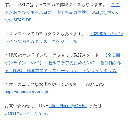
す。 5/21にはキッズヨガの体験クラスもやります。
ここ
ろがおちつくキッズヨガ 小学生ヨガ体験会 5/21(土)@みん
なのSEASIDE
＊オンラインでのヨガクラスもあります。
2022年5月のオン
ラインでのヨガクラス スケジュール
＊NVCのオンラインワークショップ5/27スタート
【全５回
オンライン NVC】 セルフケアのためのNVC 自分軸を作
る NVC 非暴力コミュニケーション オンラインクラス
＊オーガニックなお店もやっています。 AONEYS
https://aoneys.stores.jp
お問い合わせは、LINE
https://lin.ee/jrC9fFa
または、
CONTACTページから
。