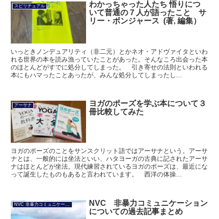
わかっちゃった人たち 悟りにつ
スピリチュアル
いて普通の７人が語ったこと サ
リー・ボンジャース (著, 編集）
いっときノンデュアリティ（非二元）とかネオ・アドヴァイタといわ
れる世界の本を読み漁っていたことがあった。そんなころ出会った本
のほとんどがすでに処分してしまった。 引き寄せの法則といわれる
本にもハマったことあったが、みんな処分してしまったし...
ヨガのポーズを学ぶ本について３
アーサナ
冊比較してみた
ヨガのポーズのことをサンスクリット語ではアーサナという。アーサ
ナとは、一般的には坐法といい、ハタヨーガの古典に記されたアーサ
ナはほとんどが坐法。現代練習されているヨガのポーズは、最近にな
って誕生したものもあると言われています。 西洋の体操...
NVC 非暴力コミュニケーション
NVC 非暴力コミュニケーション
についての過去記事まとめ