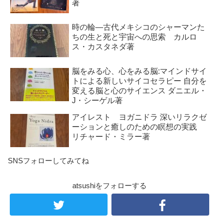
著
時の輪―古代メキシコのシャーマンた
ちの生と死と宇宙への思索 カルロ
ス・カスタネダ著
脳をみる心、心をみる脳:マインドサイ
トによる新しいサイコセラピー 自分を
変える脳と心のサイエンス ダニエル・
J・シーゲル著
アイレスト ヨガニドラ 深いリラクゼ
ーションと癒しのための瞑想の実践
リチャード・ミラー著
SNSフォローしてみてね
atsushiをフォローする