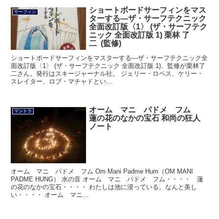
ショートボードサーフィンをマス
サーフィン
ターする―ザ・サーフテクニック
全面改訂版〈1〉 (ザ・サーフテク
ニック 全面改訂版 1) 栗林 了
二 (監修)
ショートボードサーフィンをマスターする―ザ・サーフテクニック全
面改訂版〈1〉 (ザ・サーフテクニック 全面改訂版 1)、監修が栗林了
二さん。発行はスキージャーナル社。 ジェリー・ロペス、ケリー・
スレイター、ロブ・マチャドとい...
オーム マニ パドメ フム
マントラ
蓮の花のなかの宝石 和尚の狂人
ノート
オーム マニ パドメ フム Om Mani Padme Hum（OM MANI
PADME HUNG） 水の音 オーム マニ パドメ フム・・・・ 蓮
の花のなかの宝石・・・・ わたしは池に浸っている。なんと美し
い・・・・ オーム マニ...