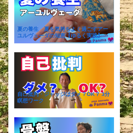
夏の養生 夏を気持ちよく過ごすアー
ユルヴェーダの知恵【ゆるく実践】
自己批判・ジャッジはダメ？OK？ 3分
瞑想ワーク