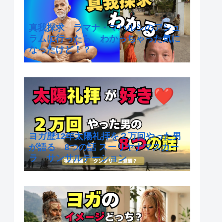
真我探求 ラマナ・マハルシのアシュ
ラムに行ったら、わかっちゃった気に
なったけど！？
ヨガ歴12年太陽礼拝を２万回やった男
が語る 8つの話 スーリヤナマスカー
ラ サンサルテーション