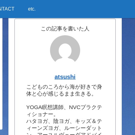
NTACT
etc.
この記事を書いた人
atsushi
こどものころから海が好きで身
体と心が感じるまま生きる。
YOGA瞑想講師、NVCプラクテ
ィショナー。
ハタヨガ、陰ヨガ、キッズ＆テ
ィーンズヨガ、ルーシーダット
ン、アーユルヴェーダアドバイ