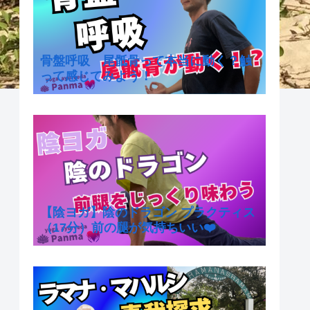
骨盤呼吸 尾骶骨って本当に動く？触
って感じてみよう！
【陰ヨガ】陰のドラゴン プラクティス
（17分）前の腿が気持ちいい❤️