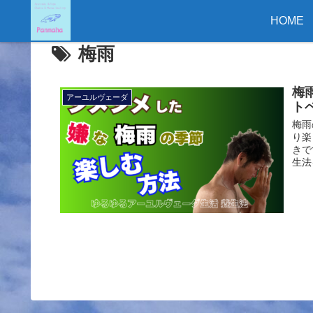
HOME
梅雨
梅
アーユルヴェーダ
ト
梅雨
り楽
きで
生法