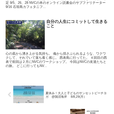
定 9/5、26、28 NVCの本のオンライン読書会のサブファリテーター
9/16 石垣島カフェタニフ...
自分の人生にコミットして生きる
日々の出来事
こと
心の底から湧き上がる気持ち。 魂から揺さぶられるような、ワクワ
クして、それでいて落ち着く感じ。 西表島に行ってた。 ４回目の西
表で前回は２月にNVCのワークショップ。 今回はNVCの友達たちと
の旅。 どこに行ってもNV...
夏休み！大人と子どものサンセットビーチヨ
ガ @鵠沼海岸 8/8,29(月）