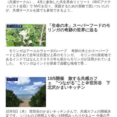
（共感サークル）。 4月に参加した共生革命リトリート（NVCアクテ
ィビスト合宿）で NVCを日々、実践するための実験で思いついたの
が、共感サークルを誰でも参加できるよう...
「生命の木」スーパーフードのモ
日々の出来事
リンガの奇跡の世界に迫る
モリンガはアーユルヴェーダのハーブ 奇跡の木とかスーパーフ
ードと言われて近年注目度が上昇のモリンガ。 モリンガの原産地で
あるインドではなんと５０００年も前からモリンガが活用されていま
した。 モリンガはインドが原産で温暖な地域で育...
10/5開催 旅する共感カフ
イベント
ェ ”つながる”こと＠世田谷 下
北沢かまいキッチン
10月5日（木） 世田谷のかまいキッチンさんで、共感カフェの開催決
定です。 いつもの２時間より長い３時間みっちりやるよー 今後の予