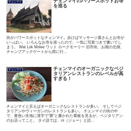
チェンマイのパワースポットお寺
チェンマイ
を巡る
街がパワースポットなチェンマイ。歩けばマッサージ屋さんとお寺が
いっぱい。 いろんなお寺を巡ったので、一気に写真つきで書いてし
まう。 Wat Lok Molee ワット ロークモーリー 旧市街、お堀の北側、
チャンプアックゲートから西に行...
チェンマイのオーガニックなベジ
チェンマイ
タリアンレストランのレベルが高
すぎる！
チェンマイと言えばオーガニックなレストランが多い。 そしてベジ
タリアンやヴィーガンのレストランも多い。 チェンマイの街の中
で、黄色い生地に漢字で”齋”と書かれた看板を見るが、ベジタリアン
のお店ってこと。 タイ語では、เจ（ジェー）と読...