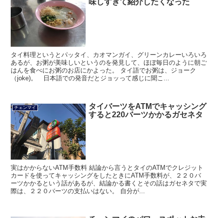
味しすぎて紹介したくなった
タイ料理というとパッタイ、カオマンガイ、グリーンカレーいろいろ
あるが、お粥が美味しいというのを発見して、ほぼ毎日のように朝ご
はんを食べにお粥のお店にかよった。 タイ語でお粥は、ジョーク
（joke)。 日本語での発音だとジョッって感じに聞こ...
タイバーツをATMでキャッシング
チェンマイ
すると220バーツかかるガセネタ
実はかからないATM手数料 結論から言うとタイのATMでクレジット
カードを使ってキャッシングをしたときにATM手数料が、２２０バ
ーツかかるという話があるが、結論かる書くとその話はガセネタで実
際は、２２０バーツの支払いはない。 自分が...