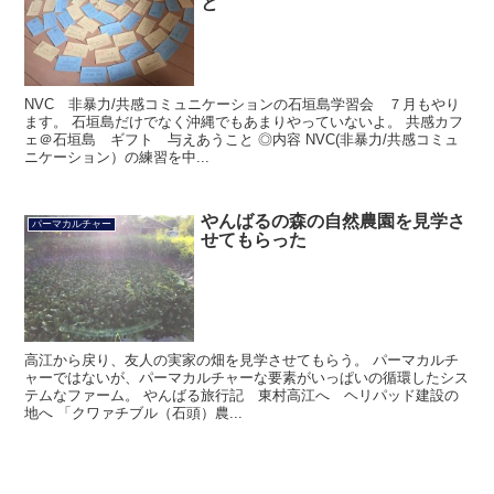
と
NVC 非暴力/共感コミュニケーションの石垣島学習会 ７月もやり
ます。 石垣島だけでなく沖縄でもあまりやっていないよ。 共感カフ
ェ＠石垣島 ギフト 与えあうこと ◎内容 NVC(非暴力/共感コミュ
ニケーション）の練習を中...
やんばるの森の自然農園を見学さ
パーマカルチャー
せてもらった
高江から戻り、友人の実家の畑を見学させてもらう。 パーマカルチ
ャーではないが、パーマカルチャーな要素がいっぱいの循環したシス
テムなファーム。 やんばる旅行記 東村高江へ ヘリパッド建設の
地へ 「クワァチブル（石頭）農...