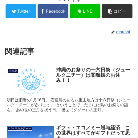
Twitter
Facebook
LINE
コピー
atsushi
関連記事
沖縄のお祭りの十六日祭（ジュー
石垣島
ルクニチー）は閻魔様のお休
み！！
明日は旧暦の1月16日。 石垣島のある八重山地方は十六日祭（ジュー
ルクニチー）があります。 ということで、たまには島のお祭りの話
を。 あの世の正月を祝う日。 後世（グソー）の正月。
ギフト・エコノミー贈与経済 こ
パーマカルチャー
の世界はすべてがギフトだって思