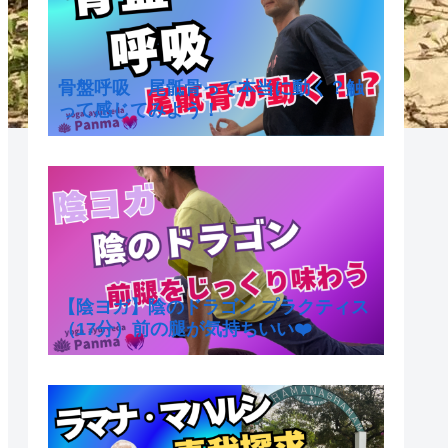
骨盤呼吸 尾骶骨って本当に動く？触
って感じてみよう！
【陰ヨガ】陰のドラゴン プラクティス
（17分）前の腿が気持ちいい❤️