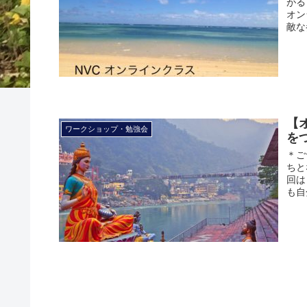
が
オン
敵な
【
ワークショップ・勉強会
を
＊ご
ちと
回は
も自