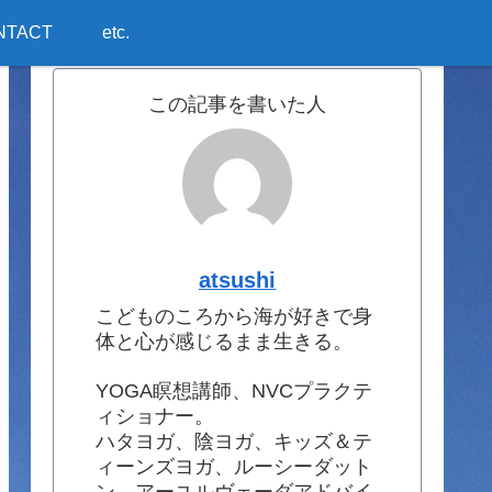
NTACT
etc.
この記事を書いた人
atsushi
こどものころから海が好きで身
体と心が感じるまま生きる。
YOGA瞑想講師、NVCプラクテ
ィショナー。
ハタヨガ、陰ヨガ、キッズ＆テ
ィーンズヨガ、ルーシーダット
ン、アーユルヴェーダアドバイ