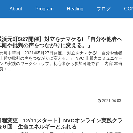
About
Program
Healing
ブログ
CO
横浜元町5/27開催】対立をナマケる! 「自分や他者へ
非難や批判の声をつながりに変える。」
元町中華街 2021年5月27日開催。 対立をナマケる!「自分や他者
非難や批判の声をつながりに変える。」 NVC 非暴力コミュニケー
ンの実践のワークショップ。初心者から参加可能です。 内容 本当
く...
2021.04.03
日程変更 12/11スタート】NVCオンライン実践クラ
全６回 生命エネルギーとふれる