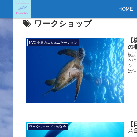
HOME
ワークショップ
【
NVC 非暴力コミュニケーション
の
横浜
への
ショ
は仲良
【
ワークショップ・勉強会
ス