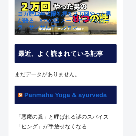
ヨガ歴12年太陽礼拝を２万回やった男
が語る 8つの話 スーリヤナマスカー
ラ サンサルテーション
最近、よく読まれている記事
まだデータがありません。
Panmaha Yoga & ayurveda
「悪魔の糞」と呼ばれる謎のスパイス
「ヒング」が手放せなくなる