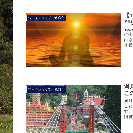
【
ワークショップ・勉強会
Y
Yo
に生
は今
非暴.
満
ワークショップ・勉強会
こ
満月
こと
す。
旧暦