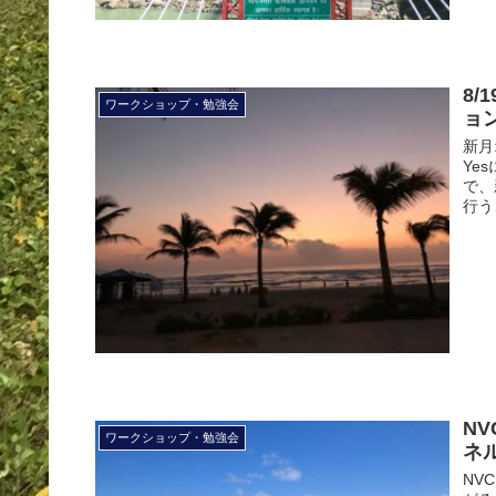
8
ワークショップ・勉強会
ョ
新月
Ye
で、
行う
N
ワークショップ・勉強会
ネ
NV