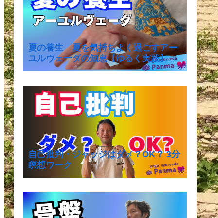
夏の養生 夏を気持ちよく過ごすアー
ユルヴェーダの知恵【ゆるく実践】
自己批判・ジャッジはダメ？OK？ 3分
瞑想ワーク