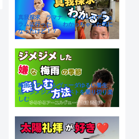
真我探求 ラマナ・マハルシのアシュ
ラムに行ったら、わかっちゃった気に
なったけど！？
梅雨のアーユルヴェーダゆるい養生
法 ジメジメ、ベトベトを乗り切り楽
しむ