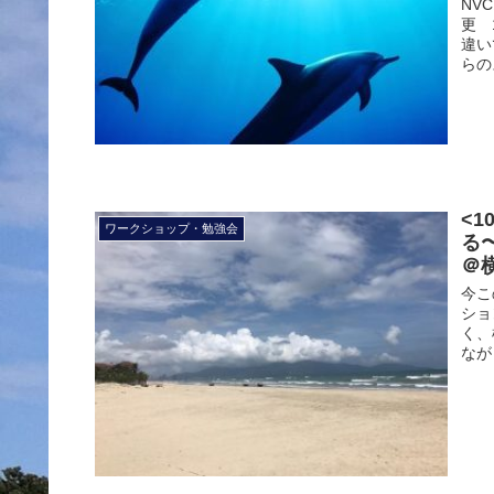
NV
更 
違い
らの
<
ワークショップ・勉強会
る
＠
今こ
ショ
く、
なが