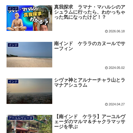
真我探求 ラマナ・マハルシのア
インド
シュラムに行ったら、わかっちゃ
った気になったけど！？
2026.06.18
南インド ケララのカヌールでサ
インド
ーフィン
2024.05.02
シヴァ神とアルナーチャラ山とラ
インド
マナアシュラム
2024.04.27
【南インド ケララ】アーユルヴ
アーユルヴェーダ
ェーダのマルマ＆チャクラマッサ
ージを学ぶ