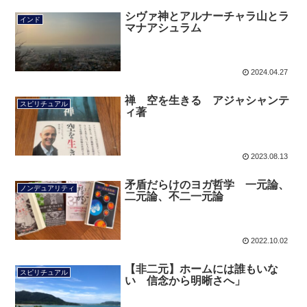
シヴァ神とアルナーチャラ山とラ
インド
マナアシュラム
2024.04.27
禅 空を生きる アジャシャンテ
スピリチュアル
ィ著
2023.08.13
矛盾だらけのヨガ哲学 一元論、
ノンデュアリティ
二元論、不二一元論
2022.10.02
【非二元】ホームには誰もいな
スピリチュアル
い 信念から明晰さへ」