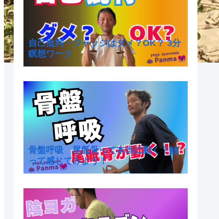
自己批判・ジャッジはダメ？OK？ 3分
瞑想ワーク
骨盤呼吸 尾骶骨って本当に動く？触
って感じてみよう！