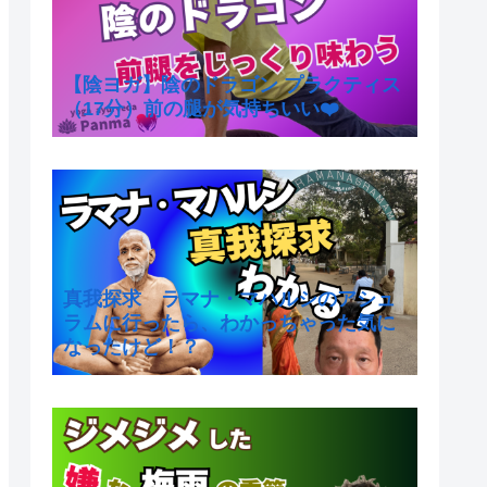
【陰ヨガ】陰のドラゴン プラクティス
（17分）前の腿が気持ちいい❤️
真我探求 ラマナ・マハルシのアシュ
ラムに行ったら、わかっちゃった気に
なったけど！？