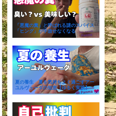
「悪魔の糞」と呼ばれる謎のスパイス
「ヒング」が手放せなくなる
夏の養生 夏を気持ちよく過ごすアー
ユルヴェーダの知恵【ゆるく実践】