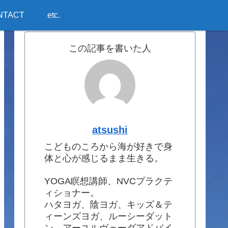
NTACT
etc.
この記事を書いた人
atsushi
こどものころから海が好きで身
体と心が感じるまま生きる。
YOGA瞑想講師、NVCプラクテ
ィショナー。
ハタヨガ、陰ヨガ、キッズ＆テ
ィーンズヨガ、ルーシーダット
ン、アーユルヴェーダアドバイ