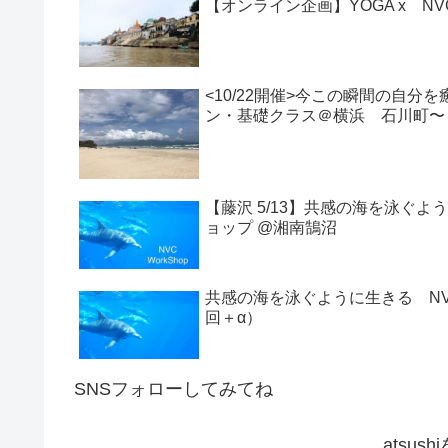
【オンライン企画】YOGA x NVC
<10/22開催>今この瞬間の自分
ン・基礎クラス＠横浜 石川町〜
【藤沢 5/13】共感の海を泳ぐよ
ョップ @湘南鵠沼
共感の海を泳ぐように生きる N
回＋α）
SNSフォローしてみてね
atsus