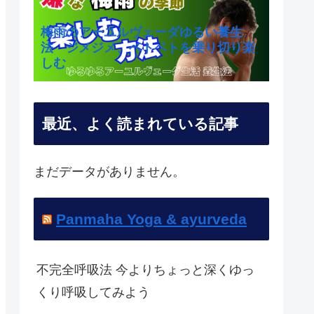
梅雨のアーユルヴェーダゆるい養生
法 ジメジメ、ベトベトを乗り切り楽
しむ
最近、よく読まれている記事
まだデータがありません。
Panmaha Yoga & ayurveda
不完全呼吸法 今よりちょっと深くゆっ
くり呼吸してみよう