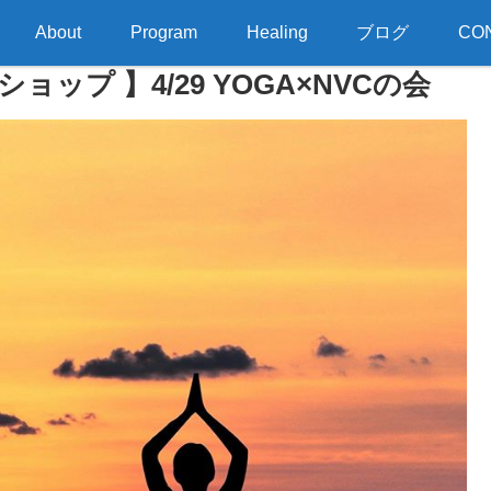
About
Program
Healing
ブログ
CO
プ 】4/29 YOGA×NVCの会